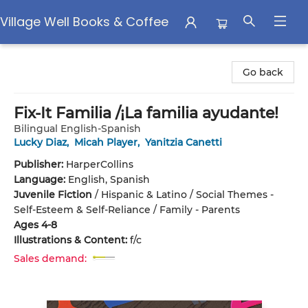
Village Well Books & Coffee
Village Well Books & Coffee
Go back
Fix-It Familia /¡La familia ayudante!
Bilingual English-Spanish
Lucky Diaz
,
Micah Player
,
Yanitzia Canetti
Publisher:
HarperCollins
Language:
English, Spanish
Juvenile Fiction
/
Hispanic & Latino / Social Themes -
Self-Esteem & Self-Reliance / Family - Parents
Ages 4-8
Illustrations & Content:
f/c
Sales demand: